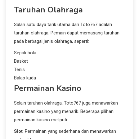
Taruhan Olahraga
Salah satu daya tarik utama dari Toto767 adalah
taruhan olahraga. Pemain dapat memasang taruhan
pada berbagai jenis olahraga, seperti:
Sepak bola
Basket
Tenis
Balap kuda
Permainan Kasino
Selain taruhan olahraga, Toto767 juga menawarkan
permainan kasino yang menarik. Beberapa pilihan
permainan kasino meliputi:
Slot
: Permainan yang sederhana dan menawarkan